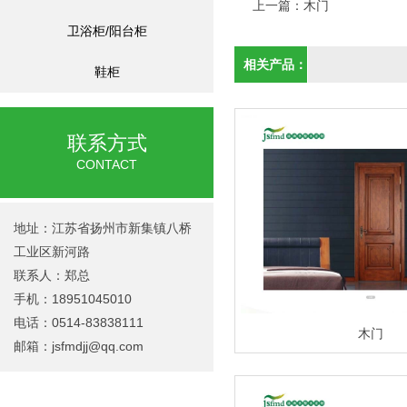
上一篇：
木门
卫浴柜/阳台柜
相关产品：
鞋柜
联系方式
CONTACT
地址：江苏省扬州市新集镇八桥
工业区新河路
联系人：郑总
手机：18951045010
电话：0514-83838111
木门
邮箱：
jsfmdjj@qq.com