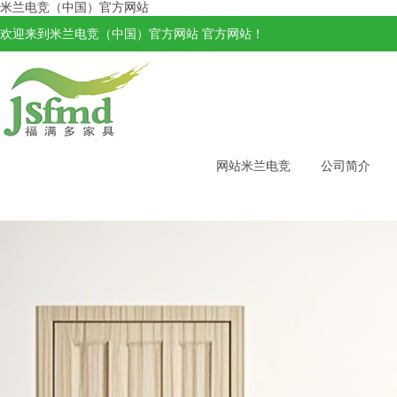
米兰电竞（中国）官方网站
欢迎来到米兰电竞（中国）官方网站 官方网站！
网站米兰电竞
公司简介
（中国）官方网
站