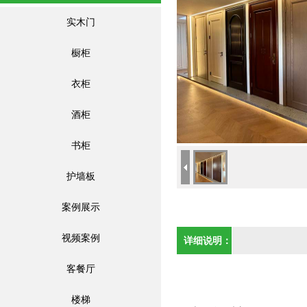
实木门
橱柜
衣柜
酒柜
书柜
护墙板
案例展示
视频案例
详细说明：
客餐厅
楼梯