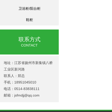
卫浴柜/阳台柜
鞋柜
联系方式
CONTACT
地址：江苏省扬州市新集镇八桥
工业区新河路
联系人：郑总
手机：18951045010
电话：0514-83838111
邮箱：
jsfmdjj@qq.com