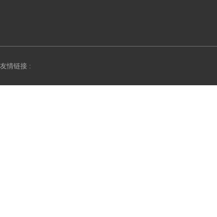
友情链接 :