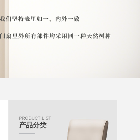
PRODUCT LIST
产品分类