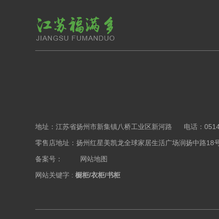
地址：江苏省扬州市新集镇八桥工业区新河路 电话：0514-83
零售店地址：扬州红星美凯龙全球家居生活广场润扬中路18号 家具馆一楼
备案号：
网站地图
网站关键字 :
橱柜/衣柜/书柜