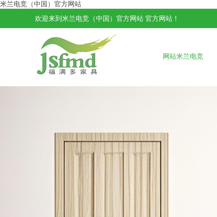
米兰电竞（中国）官方网站
欢迎来到米兰电竞（中国）官方网站 官方网站！
网站米兰电竞
（中国）官方网
站