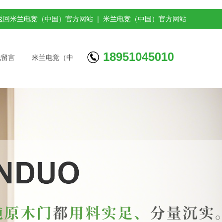
返回米兰电竞（中国）官方网站
|
米兰电竞（中国）官方网站
18951045010
线留言
米兰电竞（中
国）官方网站