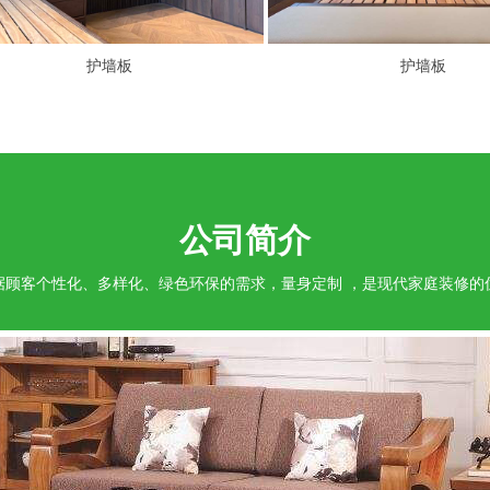
护墙板
护墙板
护墙板
护墙板
公司简介
据顾客个性化、多样化、绿色环保的需求，量身定制 ，是现代家庭装修的