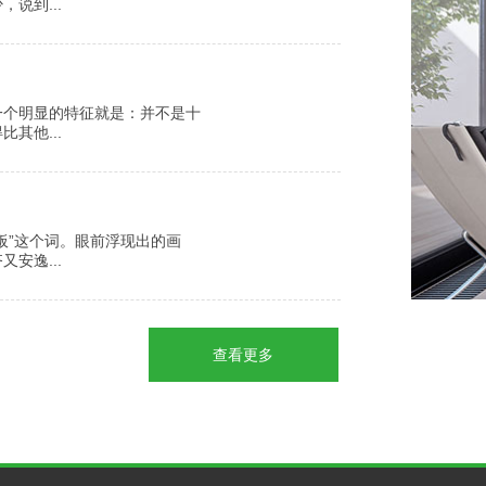
说到...
一个明显的特征就是：并不是十
其他...
板”这个词。眼前浮现出的画
安逸...
查看更多